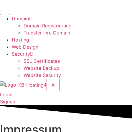
Zum
Inhalt
springen
Domain
Domain Registrierung
Transfer Ihre Domain
Hosting
Web Design
Security
SSL Certificates
Website Backup
Website Security
X
Login
Signup
Impressum